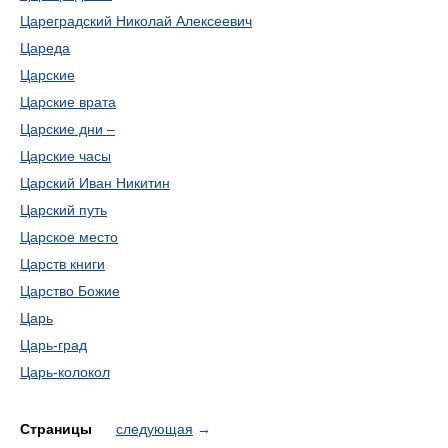
Цареградский Николай Алексеевич
Цареда
Царские
Царские врата
Царские дни –
Царские часы
Царский Иван Никитин
Царский путь
Царское место
Царств книги
Царство Божие
Царь
Царь-град
Царь-колокол
Страницы
следующая
→