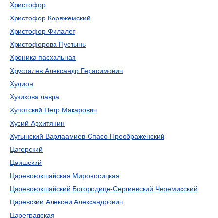
Христофор
Христофор Коряжемский
Христофор Филалет
Христофорова Пустынь
Хроника пасхальная
Хрусталев Александр Герасимович
Худион
Хузикова лавра
Хупотский Петр Макарович
Хусий Архитянин
Хутынский Варлаамиев-Спасо-Преображенский
Цагерский
Цаишский
Царевококшайская Мироносицкая
Царевококшайский Богородице-Сергиевский Черемисский
Царевский Алексей Александрович
Цареградская